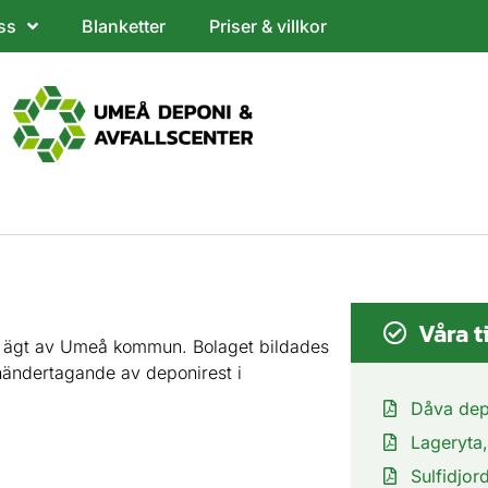
ss
Blanketter
Priser & villkor
Våra t
g ägt av Umeå kommun. Bolaget bildades
ändertagande av deponirest i
Dåva dep
Lageryt
Sulfidjo