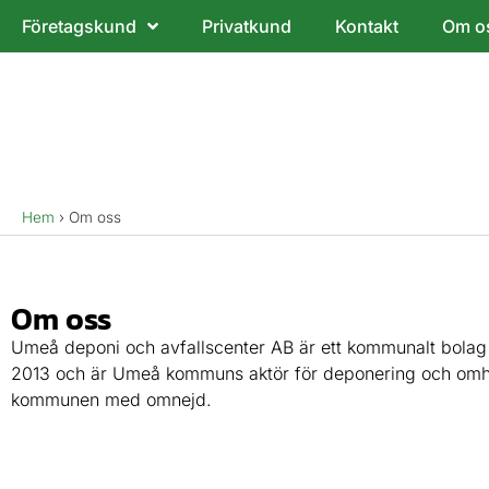
Företagskund
Privatkund
Kontakt
Om o
Hem
›
Om oss
Om oss
Umeå deponi och avfallscenter AB är ett kommunalt bola
2013 och är Umeå kommuns aktör för deponering och omh
kommunen med omnejd.