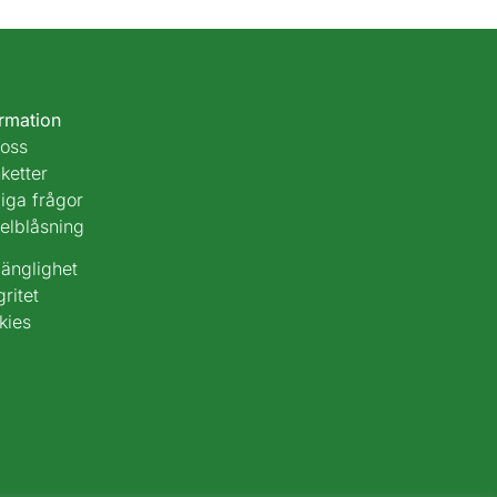
ormation
oss
ketter
iga frågor
elblåsning
gänglighet
gritet
kies