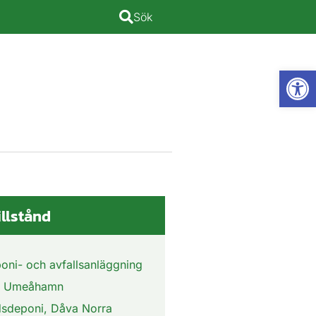
Sök
Open
illstånd
oni- och avfallsanläggning
a, Umeåhamn
rdsdeponi, Dåva Norra